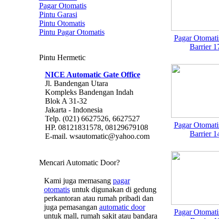
Pagar Otomatis
Pintu Garasi
Pintu Otomatis
Pintu Pagar Otomatis
Pagar Otomati
Barrier 1
Pintu Hermetic
NICE Automatic Gate Office
Jl. Bandengan Utara
Kompleks Bandengan Indah
Blok A 31-32
Jakarta - Indonesia
Telp. (021) 6627526, 6627527
Pagar Otomati
HP. 08121831578, 08129679108
Barrier 1
E-mail. wsautomatic@yahoo.com
Mencari Automatic Door?
Kami juga memasang
pagar
otomatis
untuk digunakan di gedung
perkantoran atau rumah pribadi dan
juga pemasangan
automatic door
Pagar Otomati
untuk mall, rumah sakit atau bandara