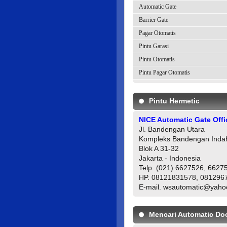
Automatic Gate
Barrier Gate
Pagar Otomatis
Pintu Garasi
Pintu Otomatis
Pintu Pagar Otomatis
Pintu Hermetic
NICE Automatic Gate Offi
Jl. Bandengan Utara
Kompleks Bandengan Inda
Blok A 31-32
Jakarta - Indonesia
Telp. (021) 6627526, 6627
HP. 08121831578, 081296
E-mail. wsautomatic@yah
Mencari Automatic Do