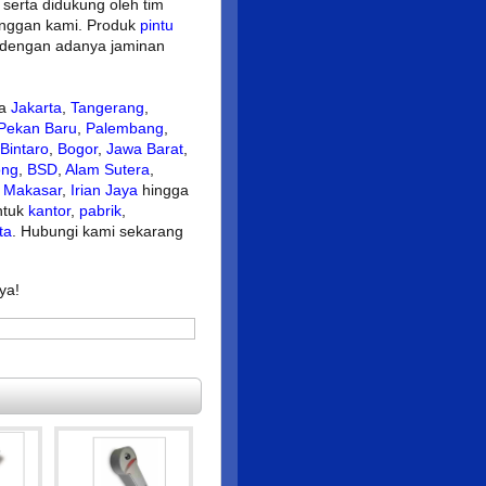
 serta didukung oleh tim
anggan kami. Produk
pintu
n dengan adanya jaminan
ta
Jakarta
,
Tangerang
,
Pekan Baru
,
Palembang
,
Bintaro
,
Bogor
,
Jawa Barat
,
ong
,
BSD
,
Alam Sutera
,
,
Makasar
,
Irian Jaya
hingga
ntuk
kantor
,
pabrik
,
ta
. Hubungi kami sekarang
ya!