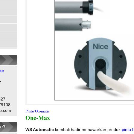
ce
h
527
79108
oo.com
Pintu Otomatis
One-Max
or?
WS Automatic
kembali hadir menawarkan produk
pintu 