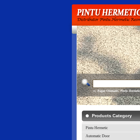
ex.
Pagar Otomatis
,
Pintu Hermeti
Products Category
Pintu Hermetic
Automatic Door