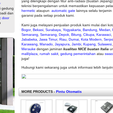
yang dilengkapi dengan fitur anti-radiasi (buatan Jepang)
r
teknisi berpengalaman untuk memastikan kepuasan pel
i gedung
hermetic
ataupun
automatic gate
lainnya selalu terjami
badi dan
garansi pada setiap produk kami.
c door
u
Kami juga melayani penjualan produk kami mulai dari ko
Bogor
,
Bekasi
,
Surabaya
,
Yogyakarta
,
Bandung
,
Medan
,
Semarang
,
Semarang
,
Depok
,
Bitung
,
Cikupa
,
Karawaci
,
Jababeka
,
Jawa Timur
,
Riau
,
Dumai
,
Kota Modern
,
Serp
Karawang
,
Manado
,
Jayapura
,
Jambi
,
Kupang
,
Sulawesi
Merauke
dengan jaminan
kualitas NICE buatan Italia
u
mall/plaza
,
rumah sakit
,
gedung pemerintahan
atau
swas
juga!
Hubungi kami sekarang juga untuk informasi lebih lanjutn
MORE PRODUCTS -
Pintu Otomatis