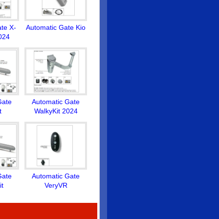
te X-
Automatic Gate Kio
024
Gate
Automatic Gate
t
WalkyKit 2024
Gate
Automatic Gate
t
VeryVR