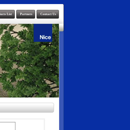
ucts List
Partners
Contact Us