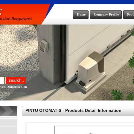
Home
Company Profile
Prod
c
atau
Automatic Gate
PINTU OTOMATIS - Products Detail Information