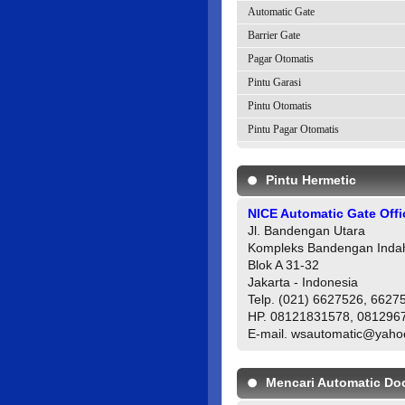
Automatic Gate
Barrier Gate
Pagar Otomatis
Pintu Garasi
Pintu Otomatis
Pintu Pagar Otomatis
Pintu Hermetic
NICE Automatic Gate Offi
Jl. Bandengan Utara
Kompleks Bandengan Inda
Blok A 31-32
Jakarta - Indonesia
Telp. (021) 6627526, 6627
HP. 08121831578, 081296
E-mail. wsautomatic@yah
Mencari Automatic Do