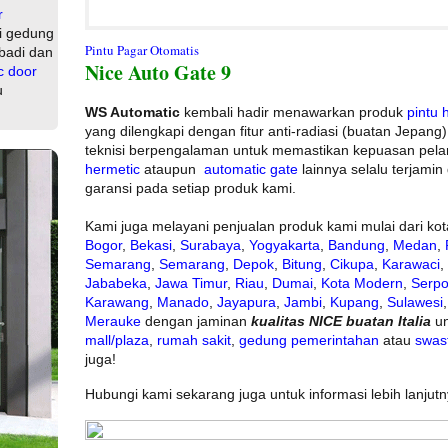
r
i gedung
Pintu Pagar Otomatis
badi dan
Nice Auto Gate 9
c door
u
WS Automatic
kembali hadir menawarkan produk
pintu 
yang dilengkapi dengan fitur anti-radiasi (buatan Jepang)
teknisi berpengalaman untuk memastikan kepuasan pel
hermetic
ataupun
automatic gate
lainnya selalu terjami
garansi pada setiap produk kami.
Kami juga melayani penjualan produk kami mulai dari ko
Bogor
,
Bekasi
,
Surabaya
,
Yogyakarta
,
Bandung
,
Medan
,
Semarang
,
Semarang
,
Depok
,
Bitung
,
Cikupa
,
Karawaci
,
Jababeka
,
Jawa Timur
,
Riau
,
Dumai
,
Kota Modern
,
Serp
Karawang
,
Manado
,
Jayapura
,
Jambi
,
Kupang
,
Sulawesi
Merauke
dengan jaminan
kualitas NICE buatan Italia
u
mall/plaza
,
rumah sakit
,
gedung pemerintahan
atau
swas
juga!
Hubungi kami sekarang juga untuk informasi lebih lanjutn