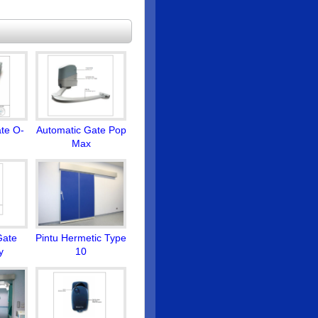
te O-
Automatic Gate Pop
Max
Gate
Pintu Hermetic Type
y
10