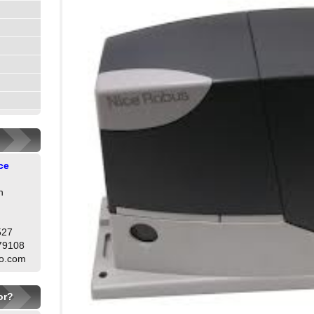
ce
h
527
79108
oo.com
or?