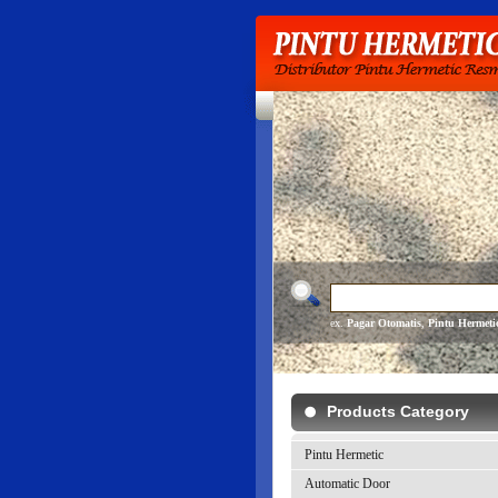
ex.
Pagar Otomatis
,
Pintu Hermeti
Products Category
Pintu Hermetic
Automatic Door