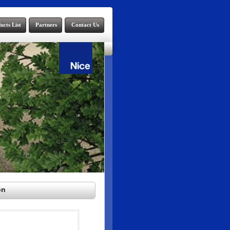
ucts List
Partners
Contact Us
on