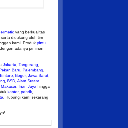
hermetic
yang berkualitas
 serta didukung oleh tim
anggan kami. Produk
pintu
n dengan adanya jaminan
ta
Jakarta
,
Tangerang
,
Pekan Baru
,
Palembang
,
Bintaro
,
Bogor
,
Jawa Barat
,
ong
,
BSD
,
Alam Sutera
,
,
Makasar
,
Irian Jaya
hingga
ntuk
kantor
,
pabrik
,
ta
. Hubungi kami sekarang
ya!