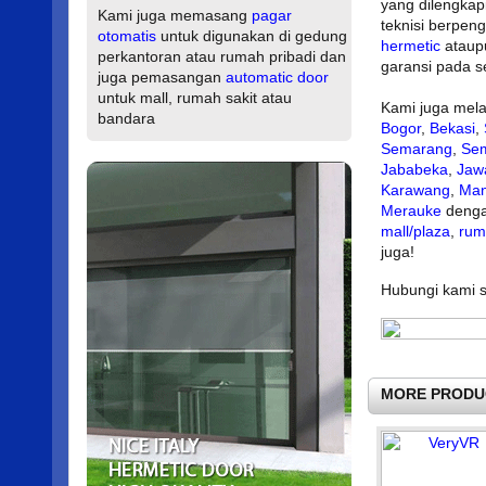
yang dilengkapi
Kami juga memasang
pagar
teknisi berpe
otomatis
untuk digunakan di gedung
hermetic
atau
perkantoran atau rumah pribadi dan
garansi pada s
juga pemasangan
automatic door
untuk mall, rumah sakit atau
Kami juga mela
bandara
Bogor
,
Bekasi
,
Semarang
,
Se
Jababeka
,
Jaw
Karawang
,
Ma
Merauke
denga
mall/plaza
,
rum
juga!
Hubungi kami se
MORE PRODU