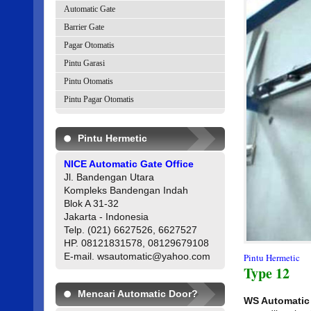
Automatic Gate
Barrier Gate
Pagar Otomatis
Pintu Garasi
Pintu Otomatis
Pintu Pagar Otomatis
Pintu Hermetic
NICE Automatic Gate Office
Jl. Bandengan Utara
Kompleks Bandengan Indah
Blok A 31-32
Jakarta - Indonesia
Telp. (021) 6627526, 6627527
HP. 08121831578, 08129679108
E-mail. wsautomatic@yahoo.com
Pintu Hermetic
Type 12
Mencari Automatic Door?
WS Automatic