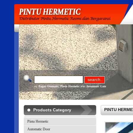
ex.
Pagar Otomatis
,
Pintu Hermetic
atau
Automatic Gate
PINTU HERMETI
Products Category
Pintu Hermetic
Automatic Door