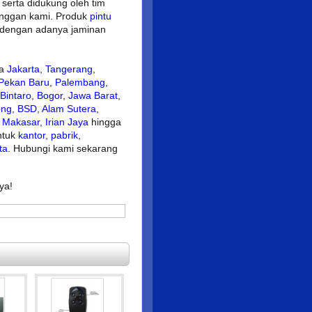
 serta didukung oleh tim
anggan kami. Produk
pintu
n dengan adanya jaminan
ta
Jakarta
,
Tangerang
,
Pekan Baru
,
Palembang
,
Bintaro
,
Bogor
,
Jawa Barat
,
ong
,
BSD
,
Alam Sutera
,
,
Makasar
,
Irian Jaya
hingga
ntuk
kantor
,
pabrik
,
ta
. Hubungi kami sekarang
ya!