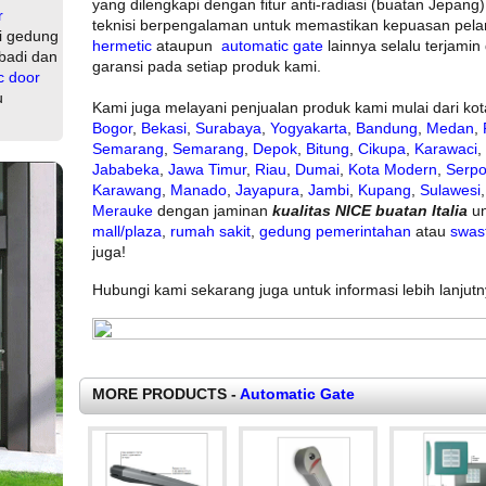
yang dilengkapi dengan fitur anti-radiasi (buatan Jepang)
r
teknisi berpengalaman untuk memastikan kepuasan pel
i gedung
hermetic
ataupun
automatic gate
lainnya selalu terjami
badi dan
garansi pada setiap produk kami.
c door
u
Kami juga melayani penjualan produk kami mulai dari ko
Bogor
,
Bekasi
,
Surabaya
,
Yogyakarta
,
Bandung
,
Medan
,
Semarang
,
Semarang
,
Depok
,
Bitung
,
Cikupa
,
Karawaci
,
Jababeka
,
Jawa Timur
,
Riau
,
Dumai
,
Kota Modern
,
Serp
Karawang
,
Manado
,
Jayapura
,
Jambi
,
Kupang
,
Sulawesi
Merauke
dengan jaminan
kualitas NICE buatan Italia
u
mall/plaza
,
rumah sakit
,
gedung pemerintahan
atau
swas
juga!
Hubungi kami sekarang juga untuk informasi lebih lanjutn
MORE PRODUCTS -
Automatic Gate