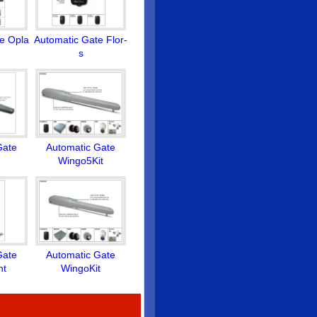
e Opla
Automatic Gate Flor-
s
Gate
Automatic Gate
7
Wingo5Kit
Gate
Automatic Gate
ht
WingoKit