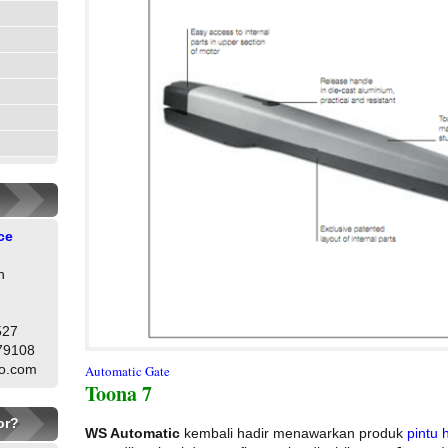
ce
h
527
79108
oo.com
Automatic Gate
Toona 7
or?
WS Automatic
kembali hadir menawarkan produk
pintu 