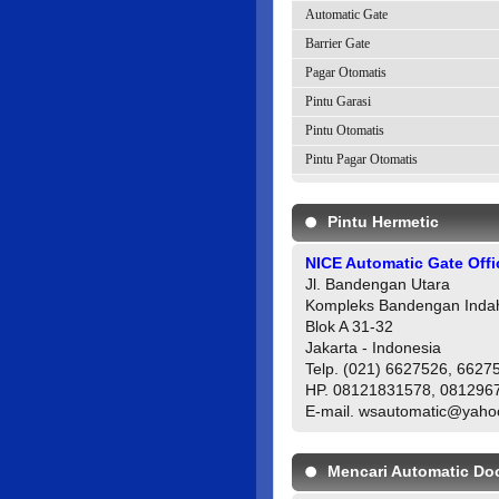
Automatic Gate
Barrier Gate
Pagar Otomatis
Pintu Garasi
Pintu Otomatis
Pintu Pagar Otomatis
Pintu Hermetic
NICE Automatic Gate Offi
Jl. Bandengan Utara
Kompleks Bandengan Inda
Blok A 31-32
Jakarta - Indonesia
Telp. (021) 6627526, 6627
HP. 08121831578, 081296
E-mail. wsautomatic@yah
Mencari Automatic Do