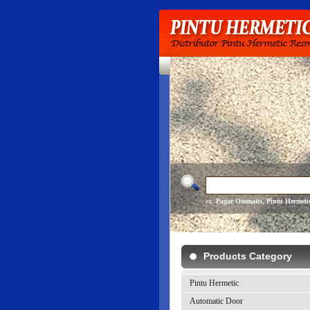
ex.
Pagar Otomatis
,
Pintu Hermeti
Products Category
Pintu Hermetic
Automatic Door