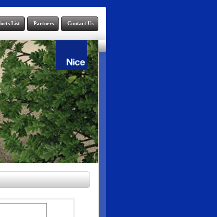
ucts List
Partners
Contact Us