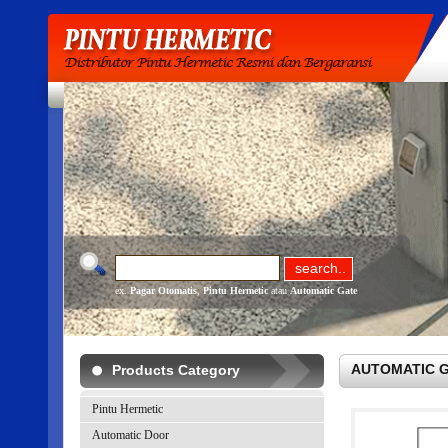
ex.
Pagar Otomatis
,
Pintu Hermetic
atau
Automatic Gate
AUTOMATIC GAT
Products Category
Pintu Hermetic
Automatic Door