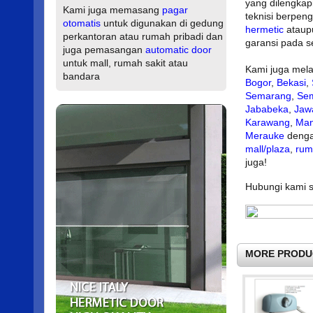
yang dilengkapi
Kami juga memasang
pagar
teknisi berpe
otomatis
untuk digunakan di gedung
hermetic
atau
perkantoran atau rumah pribadi dan
garansi pada s
juga pemasangan
automatic door
untuk mall, rumah sakit atau
Kami juga mela
bandara
Bogor
,
Bekasi
,
Semarang
,
Se
Jababeka
,
Jaw
Karawang
,
Ma
Merauke
denga
mall/plaza
,
rum
juga!
Hubungi kami se
MORE PRODU