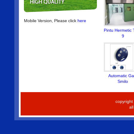
Mobile Version, Please click
here
Pintu Hermetic 
9
Automatic Ga
Smilo
copyrigh
al