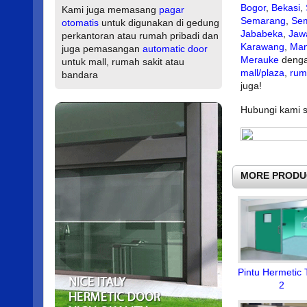
Bogor
,
Bekasi
,
Kami juga memasang
pagar
Semarang
,
Se
otomatis
untuk digunakan di gedung
Jababeka
,
Jaw
perkantoran atau rumah pribadi dan
Karawang
,
Ma
juga pemasangan
automatic door
Merauke
denga
untuk mall, rumah sakit atau
mall/plaza
,
rum
bandara
juga!
Hubungi kami se
MORE PRODU
Pintu Hermetic 
2