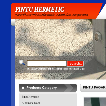
ex.
Pagar Otomatis
,
Pintu Hermetic
atau
Automatic Gate
PINTU PAGAR O
Products Category
Pintu Hermetic
Automatic Door