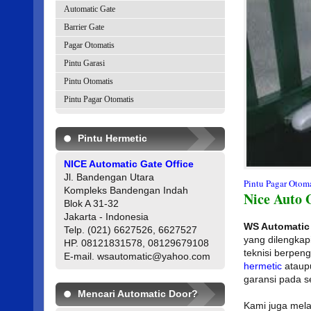
Automatic Gate
Barrier Gate
Pagar Otomatis
Pintu Garasi
Pintu Otomatis
Pintu Pagar Otomatis
Pintu Hermetic
NICE Automatic Gate Office
Jl. Bandengan Utara
Pintu Pagar Otoma
Kompleks Bandengan Indah
Nice Auto 
Blok A 31-32
Jakarta - Indonesia
WS Automatic
Telp. (021) 6627526, 6627527
yang dilengkapi
HP. 08121831578, 08129679108
teknisi berpe
E-mail. wsautomatic@yahoo.com
hermetic
atau
garansi pada s
Mencari Automatic Door?
Kami juga mela