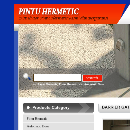
ex.
Pagar Otomatis
,
Pintu Hermetic
atau
Automatic Gate
BARRIER GATE 
Products Category
Pintu Hermetic
Automatic Door