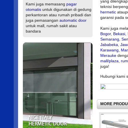
yang dilengkapi
Kami juga memasang
pagar
teknisi berpe
otomatis
untuk digunakan di gedung
hermetic
atau
perkantoran atau rumah pribadi dan
garansi pada s
juga pemasangan
automatic door
untuk mall, rumah sakit atau
Kami juga mela
bandara
Bogor
,
Bekasi
,
Semarang
,
Se
Jababeka
,
Jaw
Karawang
,
Ma
Merauke
denga
mall/plaza
,
rum
juga!
Hubungi kami se
MORE PRODU