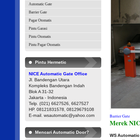
Automatic Gate
Barrier Gate
Pagar Otomatis
Pintu Garasi
Pintu Otomatis
Pintu Pagar Otomatis
Pintu Hermetic
NICE Automatic Gate Office
Jl. Bandengan Utara
Kompleks Bandengan Indah
Blok A 31-32
Jakarta - Indonesia
Telp. (021) 6627526, 6627527
HP. 08121831578, 08129679108
E-mail. wsautomatic@yahoo.com
Barrier Gate
Merek NIC
Mencari Automatic Door?
WS Automatic