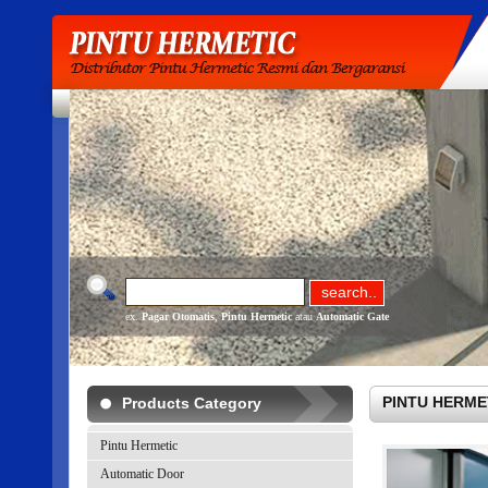
ex.
Pagar Otomatis
,
Pintu Hermetic
atau
Automatic Gate
PINTU HERMETI
Products Category
Pintu Hermetic
Automatic Door