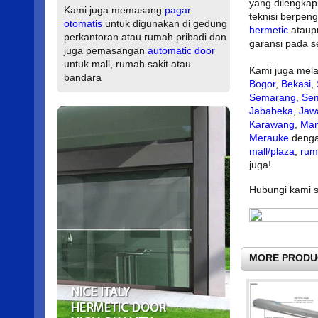
yang dilengkapi
Kami juga memasang
pagar
teknisi berpe
otomatis
untuk digunakan di gedung
hermetic
atau
perkantoran atau rumah pribadi dan
garansi pada s
juga pemasangan
automatic door
untuk mall, rumah sakit atau
Kami juga mela
bandara
Bogor
,
Bekasi
,
Semarang
,
Se
Jababeka
,
Jaw
Karawang
,
Ma
Merauke
denga
mall/plaza
,
rum
juga!
Hubungi kami se
MORE PRODU